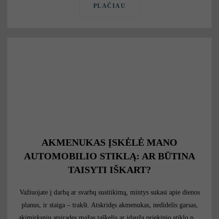
PLAČIAU
AKMENUKAS ĮSKĖLĖ MANO
AUTOMOBILIO STIKLĄ: AR BŪTINA
TAISYTI IŠKART?
Važiuojate į darbą ar svarbų susitikimą, mintys sukasi apie dienos
planus, ir staiga – trakšt. Atskridęs akmenukas, nedidelis garsas,
akimirksniu atsiradęs mažas taškelis ar įdauža priekinio stiklo p…