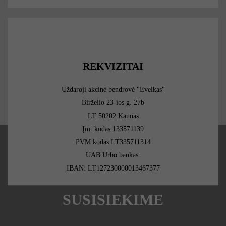
REKVIZITAI
Uždaroji akcinė bendrovė "Evelkas"
Birželio 23-ios g. 27b
LT 50202 Kaunas
Įm. kodas 133571139
PVM kodas LT335711314
UAB Urbo bankas
IBAN: LT127230000013467377
SUSISIEKIME