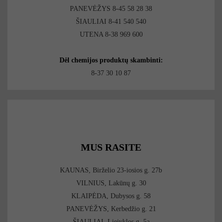
PANEVĖŽYS 8-45 58 28 38
ŠIAULIAI 8-41 540 540
UTENA 8-38 969 600
Dėl chemijos produktų skambinti:
8-37 30 10 87
MUS RASITE
KAUNAS, Birželio 23-iosios g. 27b
VILNIUS, Lakūnų g. 30
KLAIPĖDA, Dubysos g. 58
PANEVĖŽYS, Kerbedžio g. 21
ŠIAULIAI, Liejyklos g. 5a