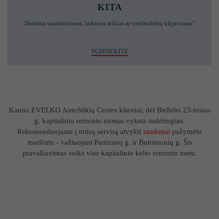
KITA
Domina sandarinimas, laikinas stiklas ar veidrodėlių klijavimas?
SUSISIEKITE
Kauno EVELKO AutoStiklų Centro klientai, dėl Birželio 23-iosios
g. kapitalinio remonto eismas vyksta sudėtingiau.
Rekomenduojame į mūsų servisą atvykti
raudonai
pažymėtu
maršrutu - važiuojant Partizanų g. ir Butrimonių g. Šis
pravažiavimas veiks viso kapitalinio kelio remonto metu.