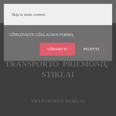
Sveiki!
Skip to main content
ĮDOMU, KIEK KAINUOTŲ JŪSŲ AUTOMOBILIO
STIKLO KEITIMAS?
UŽPILDYKITE UŽKLAUSOS FORMĄ.
UŽDARYTI
PILDYTI
EMONIŲ
TRANSPORTO PRI
STIKLAI
AI
AUTOMOBILIŲ STIKL