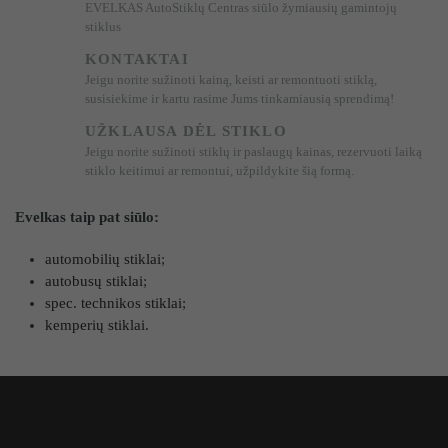
EVELKAS AutoStiklų Centras siūlo žymiausių gamintojų
stiklus
KONTAKTAI
Jeigu norite sužinoti kainą, keisti ar remontuoti stiklą,
susisiekime ir kartu rasime Jums tinkamiausią sprendimą!
UŽKLAUSA DĖL STIKLO
Jeigu norite sužinoti stiklų ir paslaugų kainas, rezervuoti laiką
stiklo keitimui ar remontui, užpildykite šią formą.
Evelkas taip pat siūlo:
automobilių stiklai
;
autobusų stiklai
;
spec. technikos stiklai
;
kemperių stiklai.