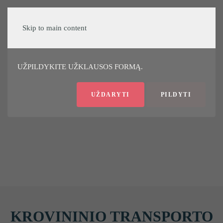
Sveiki!
Skip to main content
ĮDOMU, KIEK KAINUOTŲ JŪSŲ AUTOMOBILIO
STIKLO KEITIMAS?
UŽPILDYKITE UŽKLAUSOS FORMĄ.
UŽDARYTI
PILDYTI
KROVININIO TRANSPORTO