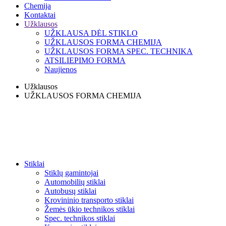
Chemija
Kontaktai
Užklausos
UŽKLAUSA DĖL STIKLO
UŽKLAUSOS FORMA CHEMIJA
UŽKLAUSOS FORMA SPEC. TECHNIKA
ATSILIEPIMO FORMA
Naujienos
Užklausos
UŽKLAUSOS FORMA CHEMIJA
Stiklai
Stiklų gamintojai
Automobilių stiklai
Autobusų stiklai
Krovininio transporto stiklai
Žemės ūkio technikos stiklai
Spec. techn​ikos stiklai