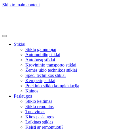
Skip to main content
Stiklai
Stiklų gamintojai
Automobilių stiklai
Autobusų stiklai
Krovininio transporto stiklai
Žemės ūkio technikos stiklai
Spec. techn​ikos stiklai
Kemperių stiklai
Priekinio stiklo komplektacija
Kainos
Paslaugos
Stiklo keitimas
Stiklo remontas
Tonavimas
Kitos paslaugos
Laikinas stiklas
Keisti ar remontuoti?